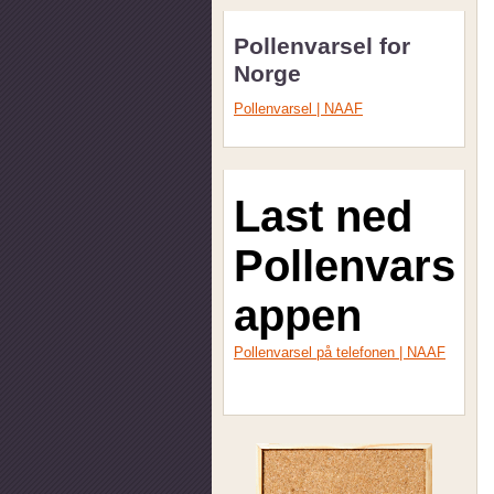
Pollenvarsel for
Norge
Pollenvarsel | NAAF
Last ned
Pollenvarsel
appen
Pollenvarsel på telefonen | NAAF