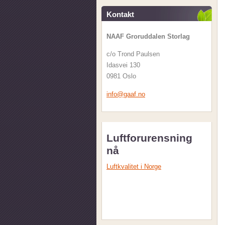
Kontakt
NAAF Groruddalen Storlag
c/o Trond Paulsen
Idasvei 130
0981 Oslo
info@gaa
f.no
Luftforurensning
nå
Luftkvalitet i Norge