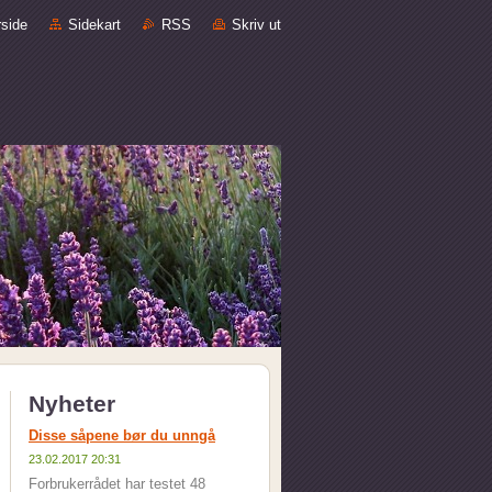
rside
Sidekart
RSS
Skriv ut
Nyheter
Disse såpene bør du unngå
23.02.2017 20:31
Forbrukerrådet har testet 48