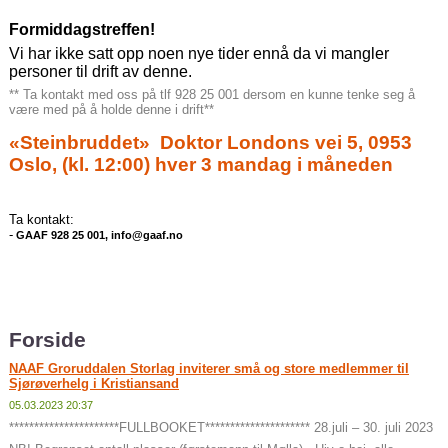
Formiddagstreffen!
Vi har ikke satt opp noen nye tider ennå da vi mangler
personer til drift av denne.
** Ta kontakt med oss på tlf 928 25 001 dersom en kunne tenke seg å
være med på å holde denne i drift**
«Steinbruddet»
Doktor Londons vei 5, 0953
Oslo, (kl. 12:00) hver 3 mandag i måneden
Ta kontakt:
-
GAAF 928 25 001, i
nfo
@gaaf.no
Forside
NAAF Groruddalen Storlag inviterer små og store medlemmer til
Sjørøverhelg i Kristiansand
05.03.2023 20:37
**********************FULLBOOKET********************* 28.juli – 30. juli 2023