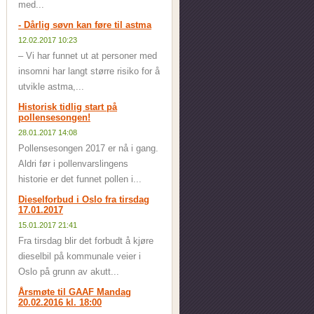
med...
- Dårlig søvn kan føre til astma
12.02.2017 10:23
– Vi har funnet ut at personer med
insomni har langt større risiko for å
utvikle astma,...
Historisk tidlig start på
pollensesongen!
28.01.2017 14:08
Pollensesongen 2017 er nå i gang.
Aldri før i pollenvarslingens
historie er det funnet pollen i...
Dieselforbud i Oslo fra tirsdag
17.01.2017
15.01.2017 21:41
Fra tirsdag blir det forbudt å kjøre
dieselbil på kommunale veier i
Oslo på grunn av akutt...
Årsmøte til GAAF Mandag
20.02.2016 kl. 18:00