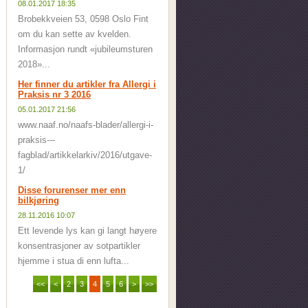
08.01.2017 18:35
Brobekkveien 53, 0598 Oslo Fint
om du kan sette av kvelden.
Informasjon rundt «jubileumsturen
2018»...
Her finner du artikler fra Allergi i
Praksis nr 3 2016
05.01.2017 21:56
www.naaf.no/naafs-blader/allergi-i-
praksis---
fagblad/artikkelarkiv/2016/utgave-
1/
Disse forurenser mer enn
bilkjøring
28.11.2016 10:07
Ett levende lys kan gi langt høyere
konsentrasjoner av sotpartikler
hjemme i stua di enn lufta...
<<
<
2
3
4
5
6
>
>>