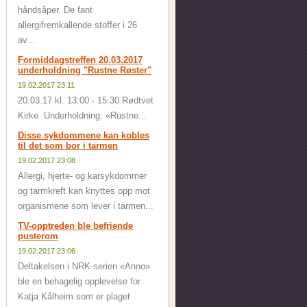
håndsåper. De fant
allergifremkallende stoffer i 26
av...
Formiddagstreffen 20.03.2017
underholdning "Rustne Røster"
19.02.2017 23:11
20.03.17 kl. 13:00 - 15:30 Rødtvet
Kirke Underholdning: «Rustne...
Disse sykdommene kan kobles
til det som bor i tarmen
19.02.2017 23:08
Allergi, hjerte- og karsykdommer
og tarmkreft kan knyttes opp mot
organismene som lever i tarmen...
TV-opptreden ble befriende
pusterom
19.02.2017 23:06
Deltakelsen i NRK-serien «Anno»
ble en behagelig opplevelse for
Katja Kålheim som er plaget