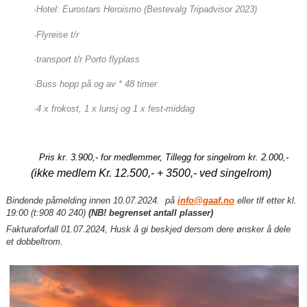
·
Hotel: Eurostars Heroismo (Bestevalg Tripadvisor 2023)
·
Flyreise t/r
·
transport t/r Porto flyplass
·
Buss hopp på og av * 48 timer
·
4 x frokost, 1 x lunsj og 1 x fest-middag
Pris kr. 3.900,- for medlemmer, Tillegg for singelrom kr. 2.000,-
(ikke medlem Kr. 12.500,- + 3500,- ved singelrom)
Bindende påmelding innen 10.07.2024. på
info@gaaf.no
eller tlf etter kl.
19:00 (
t
:908 40 240)
(NB! begrenset antall plasser)
Fakturaforfall 01.07.2024,
Husk å gi beskjed dersom dere ønsker å dele
et dobbeltrom.