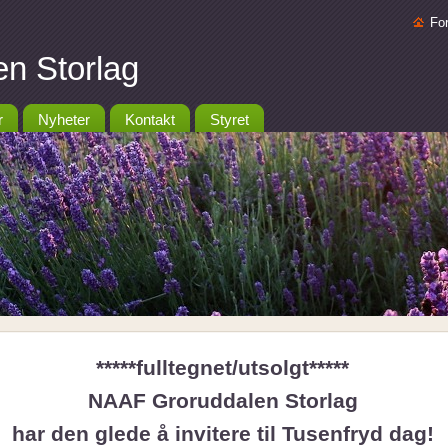
Fo
n Storlag
r
Nyheter
Kontakt
Styret
*****fulltegnet/utsolgt*****
NAAF Groruddalen Storlag
har den glede å invitere til Tusenfryd dag!