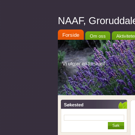
NAAF, Groruddale
Forside
Om oss
Aktivitete
Vi utgjør en forskjell
Søkested