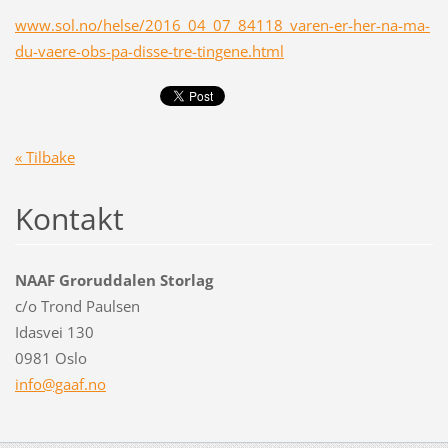
www.sol.no/helse/2016_04_07_84118_varen-er-her-na-ma-
du-vaere-obs-pa-disse-tre-tingene.html
« Tilbake
Kontakt
NAAF Groruddalen Storlag
c/o Trond Paulsen
Idasvei 130
0981 Oslo
info@gaa
f.no