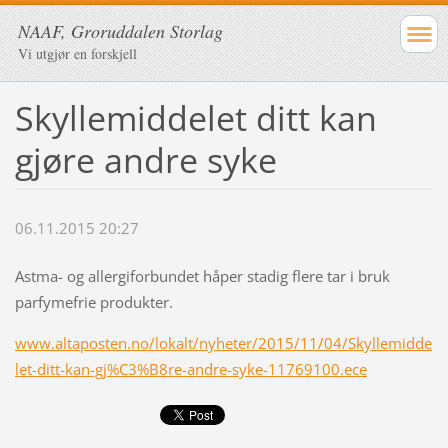
NAAF, Groruddalen Storlag
Vi utgjør en forskjell
Skyllemiddelet ditt kan
gjøre andre syke
06.11.2015 20:27
Astma- og allergiforbundet håper stadig flere tar i bruk
parfymefrie produkter.
www.altaposten.no/lokalt/nyheter/2015/11/04/Skyllemidde
let-ditt-kan-gj%C3%B8re-andre-syke-11769100.ece