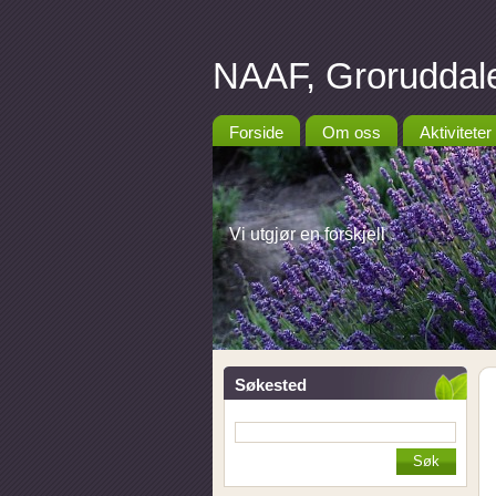
NAAF, Groruddale
Forside
Om oss
Aktiviteter
Vi utgjør en forskjell
Søkested