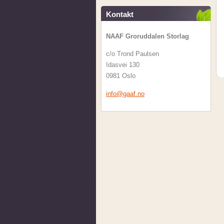
Kontakt
NAAF Groruddalen Storlag
c/o Trond Paulsen
Idasvei 130
0981 Oslo
info@gaa
f.no