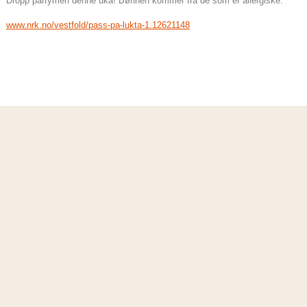
Dropp parfymen denne uka! Bønnen kommer fra de som er allergiske.
www.nrk.no/vestfold/pass-pa-lukta-1.12621148