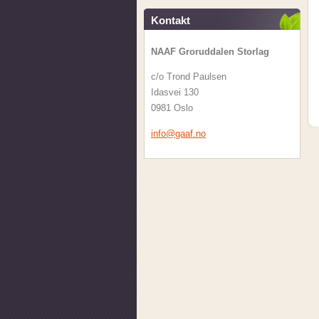
Kontakt
NAAF Groruddalen Storlag
c/o Trond Paulsen
Idasvei 130
0981 Oslo
info@gaa
f.no