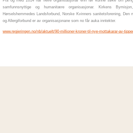
Frå og med 2014 har fleire organisasjonar enn før kunne søke om pengar
samfunnsnyttige og humanitære organisasjonar. Kirkens Bymisjon,
Hørselshemmedes Landsforbund, Norske Kvinners sanitetsforening, Den n
og Allergiforbund er av organisasjonane som no får auka inntekter.
www.regjeringen.no/nb/aktuelt/90-millioner-kroner-til-nye-mottakarar-av-tip