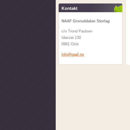
Kontakt
NAAF Groruddalen Storlag
c/o Trond Paulsen
Idasvei 130
0981 Oslo
info@gaa
f.no