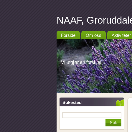
NAAF, Groruddale
Forside
Om oss
Aktiviteter
Vi utgjør en forskjell
Søkested