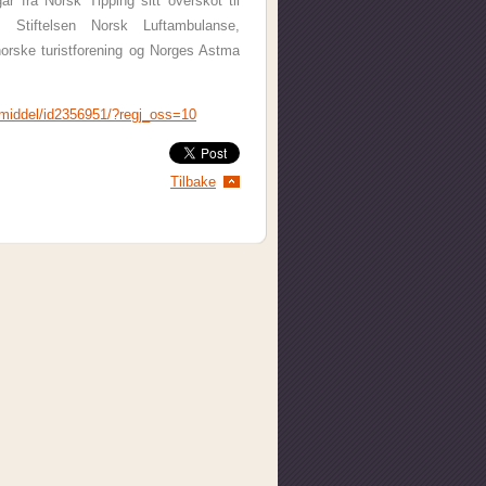
 frå Norsk Tipping sitt overskot til
 Stiftelsen Norsk Luftambulanse,
orske turistforening og Norges Astma
pemiddel/id2356951/?regj_oss=10
Tilbake