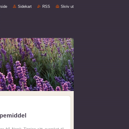
rside
Sidekart
RSS
Skriv ut
ippemiddel